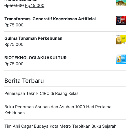
Harga
Harga
Rp
50.000
Rp
45.000
aslinya
saat
adalah:
ini
Transformasi Generatif Kecerdasan Artificial
Rp50.000.
adalah:
Rp
75.000
Rp45.000.
Gulma Tanaman Perkebunan
Rp
75.000
BIOTEKNOLOGI AKUAKULTUR
Rp
75.000
Berita Terbaru
Penerapan Teknik CIRC di Ruang Kelas
Buku Pedoman Asupan dan Asuhan 1000 Hari Pertama
Kehidupan
Tim Ahli Cagar Budaya Kota Metro Terbitkan Buku Sejarah