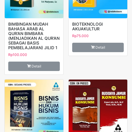
BIMBINGAN MUDAH
BIOTEKNOLOGI
BAHASA ARAB AL
AKUAKULTUR
QUR’AN BIMBARA
Rp
75.000
(MENJADIKAN AL QUR’AN
SEBAGAI BASIS
PEMBELAJARAN) JILID 1
Detail
Rp
100.000
Detail