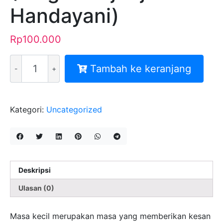
Handayani)
Rp
100.000
Kuantitas
Tambah ke keranjang
Urip
Iku
Urup
(Biografi
Kategori:
Uncategorized
Djudjuk
Tri
Handayani)
Deskripsi
Ulasan (0)
Masa kecil merupakan masa yang memberikan kesan