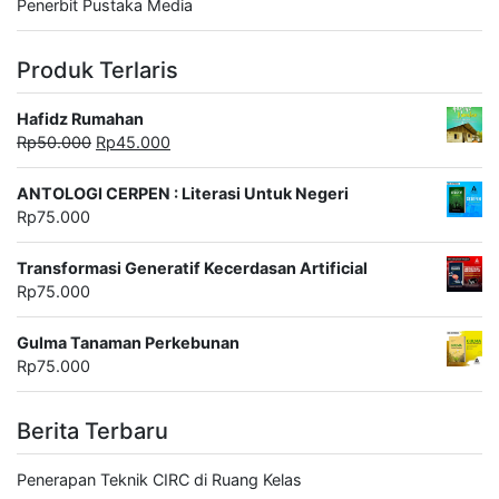
Penerbit Pustaka Media
Produk Terlaris
Hafidz Rumahan
Harga
Harga
Rp
50.000
Rp
45.000
aslinya
saat
adalah:
ini
ANTOLOGI CERPEN : Literasi Untuk Negeri
Rp50.000.
adalah:
Rp
75.000
Rp45.000.
Transformasi Generatif Kecerdasan Artificial
Rp
75.000
Gulma Tanaman Perkebunan
Rp
75.000
Berita Terbaru
Penerapan Teknik CIRC di Ruang Kelas