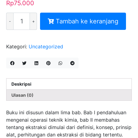
Rp
75.000
Kuantitas
Tambah ke keranjang
OPERASI
TEKNIK
KIMIA
II
Kategori:
Uncategorized
Deskripsi
Ulasan (0)
Buku ini disusun dalam lima bab. Bab I pendahuluan
mengenai operasi teknik kimia, bab II membahas
tentang ekstraksi dimulai dari definisi, konsep, prinsip
alat, perhitungan dan ekstraksi di bidang tertentu.