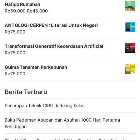
Hafidz Rumahan
Harga
Harga
Rp
50.000
Rp
45.000
aslinya
saat
adalah:
ini
ANTOLOGI CERPEN : Literasi Untuk Negeri
Rp50.000.
adalah:
Rp
75.000
Rp45.000.
Transformasi Generatif Kecerdasan Artificial
Rp
75.000
Gulma Tanaman Perkebunan
Rp
75.000
Berita Terbaru
Penerapan Teknik CIRC di Ruang Kelas
Buku Pedoman Asupan dan Asuhan 1000 Hari Pertama
Kehidupan