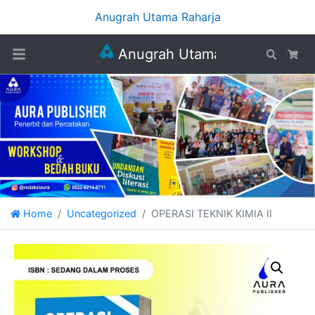
Anugrah Utama Raharja
Anugrah Utama Raharja
Search
Car
Home
Uncategorized
OPERASI TEKNIK KIMIA II