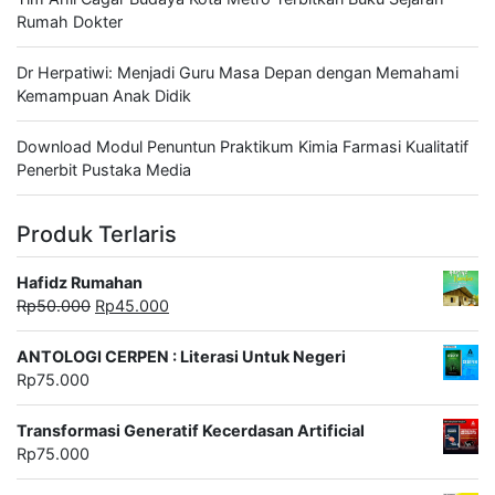
Rumah Dokter
Dr Herpatiwi: Menjadi Guru Masa Depan dengan Memahami
Kemampuan Anak Didik
Download Modul Penuntun Praktikum Kimia Farmasi Kualitatif
Penerbit Pustaka Media
Produk Terlaris
Hafidz Rumahan
Harga
Harga
Rp
50.000
Rp
45.000
aslinya
saat
adalah:
ini
ANTOLOGI CERPEN : Literasi Untuk Negeri
Rp50.000.
adalah:
Rp
75.000
Rp45.000.
Transformasi Generatif Kecerdasan Artificial
Rp
75.000